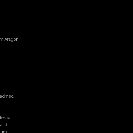
om Aragon
seadmed
ektid
alid
uum