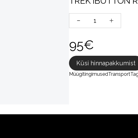
TREK IBUTTON 
95€
Küsi hinnapakkumist
Müügitingimused
Transport
Ta