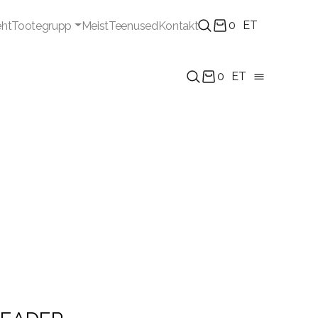
0
ET
eht
Tootegrupp
Meist
Teenused
Kontakt
0
ET