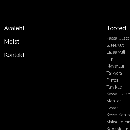
Avaleht
Tooted
Kassa Cust
Meist
Sülearvuti
Lauaarvuti
Kontakt
Hiir
Klaviatuur
Tarkvara
Printer
Tarvikud
Kassa Lisa
Monitor
Ekraan
Kassa Kompl
Maksetermin
Koosolekur