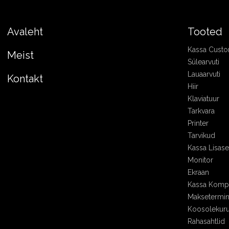
Avaleht
Tooted
Kassa Cust
Meist
Sülearvuti
Lauaarvuti
Kontakt
Hiir
Klaviatuur
Tarkvara
Printer
Tarvikud
Kassa Lisa
Monitor
Ekraan
Kassa Kompl
Maksetermin
Koosolekur
Rahasahtlid