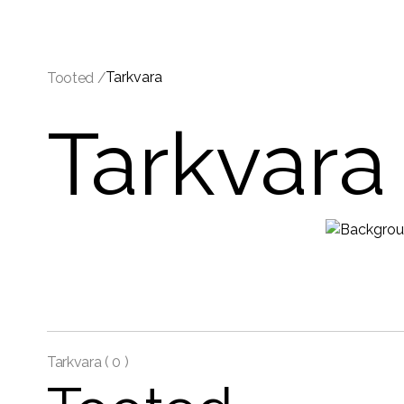
Tarkvara
Tooted /
Tarkvara
Tarkvara (
0 )