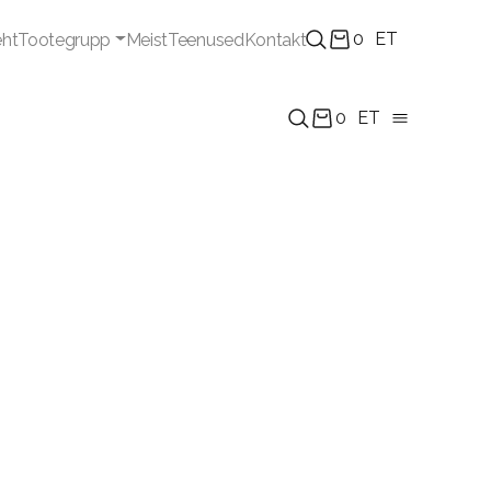
0
ET
eht
Tootegrupp
Meist
Teenused
Kontakt
0
ET