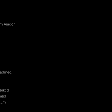
om Aragon
seadmed
ektid
alid
uum