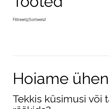
Tooted
Filtreeri
Sorteeri
Hoiame ühen
Tekkis küsimusi või 