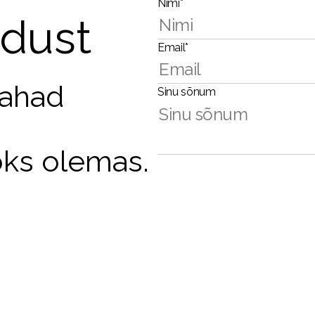
Nimi*
dust
Email*
tahad
Sinu sõnum
oks olemas.