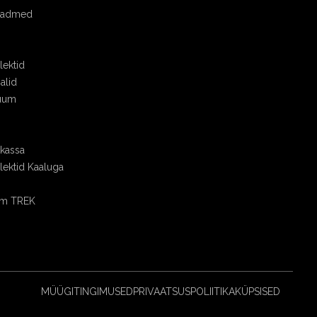
seadmed
ektid
alid
uum
skassa
ektid Kaaluga
om TREK
MÜÜGITINGIMUSED
PRIVAATSUSPOLIITIKA
KÜPSISED