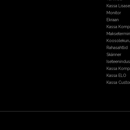
Kassa Lisa
Monitor
Ekraan
Kassa Kompl
Maksetermin
Koosolekur
Rahasahtlid
Skänner
Iseteenindu
Kassa Kompl
Kassa ELO
Kassa Cust