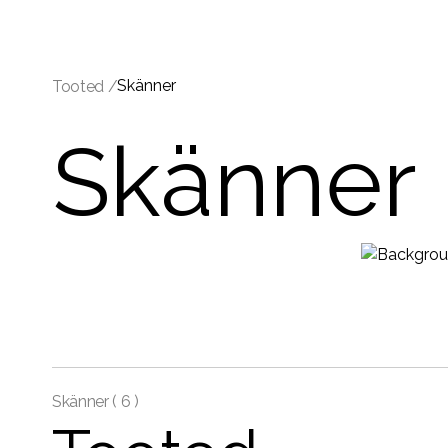
Skänner
Tooted /
Skänner
Skänner (
6 )