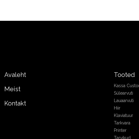
Avaleht
Tooted
Kassa Cust
Meist
Sülearvuti
Lauaarvuti
Kontakt
Hiir
Klaviatuur
Tarkvara
Printer
Tarvikud