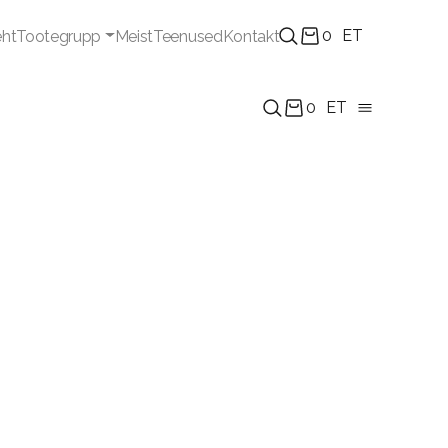
0
ET
eht
Tootegrupp
Meist
Teenused
Kontakt
0
ET