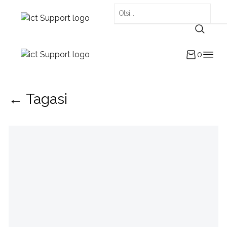
0
← Tagasi