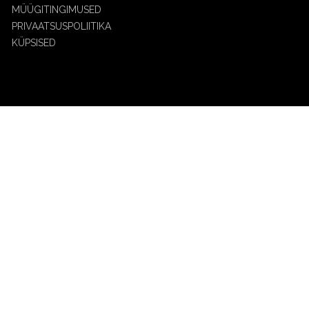
MÜÜGITINGIMUSED
PRIVAATSUSPOLIITIKA
KÜPSISED