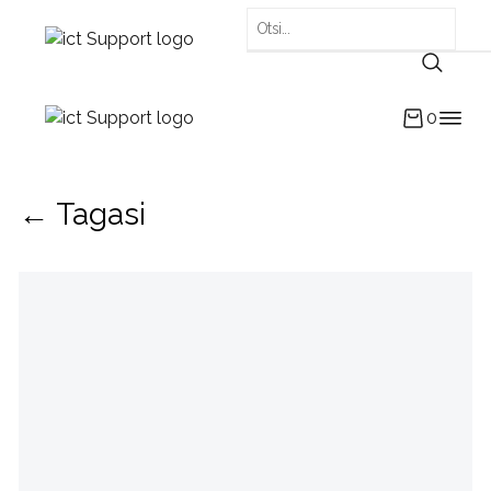
0
← Tagasi