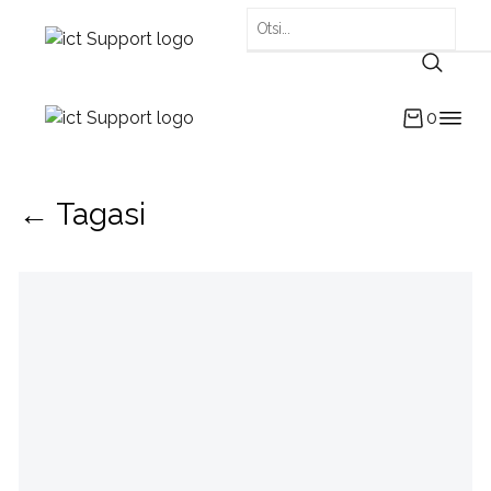
0
← Tagasi