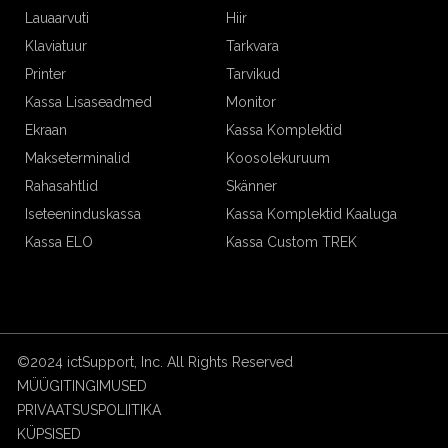
Lauaarvuti
Hiir
Klaviatuur
Tarkvara
Printer
Tarvikud
Kassa Lisaseadmed
Monitor
Ekraan
Kassa Komplektid
Makseterminalid
Koosolekuruum
Rahasahtlid
Skänner
Iseteeninduskassa
Kassa Komplektid Kaaluga
Kassa ELO
Kassa Custom TREK
©2024 ictSupport, Inc. All Rights Reserved
MÜÜGITINGIMUSED
PRIVAATSUSPOLIITIKA
KÜPSISED