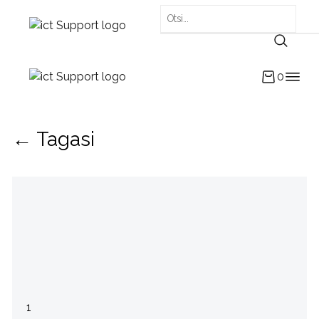
0
← Tagasi
1