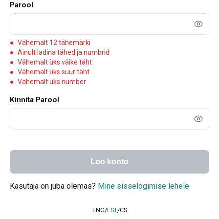
Parool
Vähemalt 12 tähemärki
Ainult ladina tähed ja numbrid
Vähemalt üks väike täht
Vähemalt üks suur täht
Vähemalt üks number
Kinnita Parool
Loo konto
Kasutaja on juba olemas?
Mine sisselogimise lehele
ENG
/
EST
/
CS