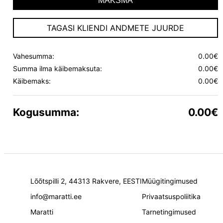
MAKSMA
TAGASI KLIENDI ANDMETE JUURDE
Vahesumma:
0.00€
Summa ilma käibemaksuta:
0.00€
Käibemaks:
0.00€
Kogusumma:
0.00€
Lõõtspilli 2, 44313 Rakvere, EESTI
Müügitingimused
info@maratti.ee
Privaatsuspoliitika
Maratti
Tarnetingimused