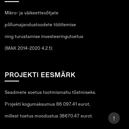
Mikro- ja väikeettevõtjate
põllumajandustoodete töötlemise
ning turustamise investeeringutoetus
(MAK 2014-2020 4.2.1):
PROJEKTI EESMÄRK
Seadmete soetus tootmismahu tõstmiseks.
Projekti kogumaksumus 86 097.41 eurot,
millest toetus moodustus 38670.47 eurot.
↑