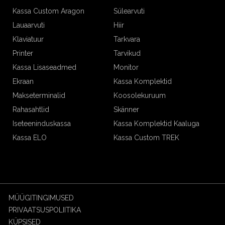
Kassa Custom Aragon
Sülearvuti
Lauaarvuti
Hiir
Klaviatuur
Tarkvara
Printer
Tarvikud
Kassa Lisaseadmed
Monitor
Ekraan
Kassa Komplektid
Makseterminalid
Koosolekuruum
Rahasahtlid
Skänner
Iseteeninduskassa
Kassa Komplektid Kaaluga
Kassa ELO
Kassa Custom TREK
MÜÜGITINGIMUSED
PRIVAATSUSPOLIITIKA
KÜPSISED