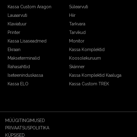
Kassa Custom Aragon
Sülearvuti
Lauaarvuti
Hiir
Klaviatuur
Tarkvara
Printer
Tarvikud
Kassa Lisaseadmed
Monitor
Ekraan
Kassa Komplektid
Makseterminalid
Koosolekuruum
Rahasahtlid
Skänner
Iseteeninduskassa
Kassa Komplektid Kaaluga
Kassa ELO
Kassa Custom TREK
MÜÜGITINGIMUSED
PRIVAATSUSPOLIITIKA
KÜPSISED