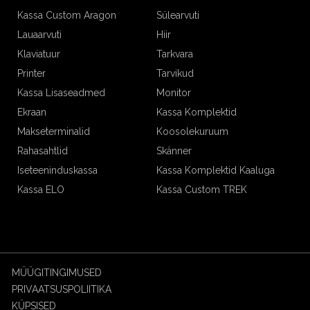
Kassa Custom Aragon
Sülearvuti
Lauaarvuti
Hiir
Klaviatuur
Tarkvara
Printer
Tarvikud
Kassa Lisaseadmed
Monitor
Ekraan
Kassa Komplektid
Makseterminalid
Koosolekuruum
Rahasahtlid
Skänner
Iseteeninduskassa
Kassa Komplektid Kaaluga
Kassa ELO
Kassa Custom TREK
MÜÜGITINGIMUSED
PRIVAATSUSPOLIITIKA
KÜPSISED