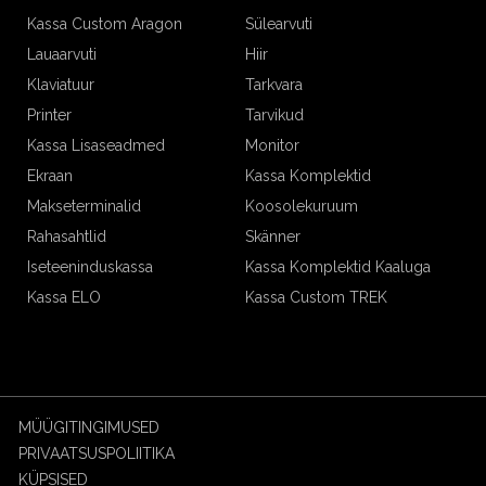
Kassa Custom Aragon
Sülearvuti
Lauaarvuti
Hiir
Klaviatuur
Tarkvara
Printer
Tarvikud
Kassa Lisaseadmed
Monitor
Ekraan
Kassa Komplektid
Makseterminalid
Koosolekuruum
Rahasahtlid
Skänner
Iseteeninduskassa
Kassa Komplektid Kaaluga
Kassa ELO
Kassa Custom TREK
MÜÜGITINGIMUSED
PRIVAATSUSPOLIITIKA
KÜPSISED