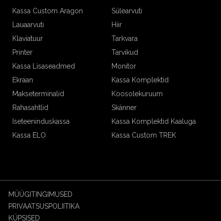
Kassa Custom Aragon
Sülearvuti
Lauaarvuti
Hiir
Klaviatuur
Tarkvara
Printer
Tarvikud
Kassa Lisaseadmed
Monitor
Ekraan
Kassa Komplektid
Makseterminalid
Koosolekuruum
Rahasahtlid
Skänner
Iseteeninduskassa
Kassa Komplektid Kaaluga
Kassa ELO
Kassa Custom TREK
MÜÜGITINGIMUSED
PRIVAATSUSPOLIITIKA
KÜPSISED