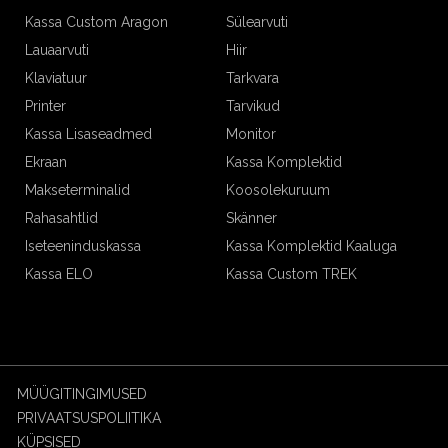
Kassa Custom Aragon
Sülearvuti
Lauaarvuti
Hiir
Klaviatuur
Tarkvara
Printer
Tarvikud
Kassa Lisaseadmed
Monitor
Ekraan
Kassa Komplektid
Makseterminalid
Koosolekuruum
Rahasahtlid
Skänner
Iseteeninduskassa
Kassa Komplektid Kaaluga
Kassa ELO
Kassa Custom TREK
MÜÜGITINGIMUSED
PRIVAATSUSPOLIITIKA
KÜPSISED