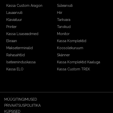
Kassa Custom Aragon
Sülearvuti
Lauaarvuti
Hiir
Klaviatuur
Tarkvara
Printer
Tarvikud
Kassa Lisaseadmed
Monitor
Ekraan
Kassa Komplektid
Makseterminalid
Koosolekuruum
Rahasahtlid
Skänner
Iseteeninduskassa
Kassa Komplektid Kaaluga
Kassa ELO
Kassa Custom TREK
MÜÜGITINGIMUSED
PRIVAATSUSPOLIITIKA
KÜPSISED